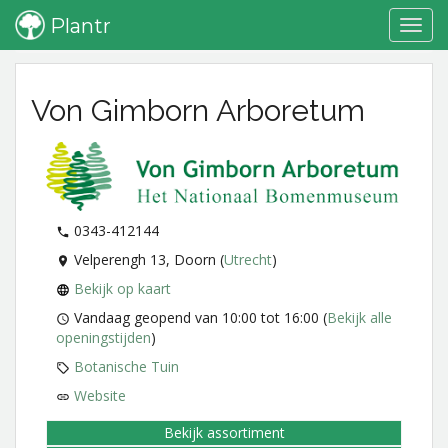
Plantr
Toggl
Home
Bedrijven overzicht
Von Gimborn Arboretum
navig
Von Gimborn Arboretum
0343-412144
Velperengh 13, Doorn (
Utrecht
)
Bekijk op kaart
Vandaag geopend van 10:00 tot 16:00
(
Bekijk alle
openingstijden
)
Botanische Tuin
Website
Bekijk assortiment