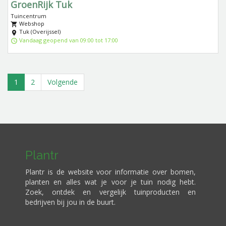
GroenRijk Tuk
Tuincentrum
Webshop
Tuk (Overijssel)
Vandaag geopend van 09:00 tot 17:00
(current)
1
2
Volgende
Plantr
Plantr is de website voor informatie over bomen,
planten en alles wat je voor je tuin nodig hebt.
Zoek, ontdek en vergelijk tuinproducten en
bedrijven bij jou in de buurt.