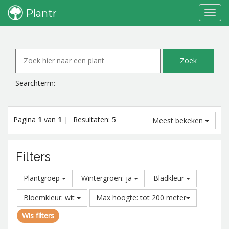
Plantr
Toggl
navig
Searchterm:
Pagina
1
van
1
|
Resultaten: 5
Meest bekeken
Filters
Plantgroep
Wintergroen: ja
Bladkleur
Bloemkleur: wit
Max hoogte: tot 200 meter
Wis filters