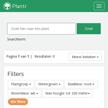
Plantr
Toggl
navig
Searchterm:
Pagina
1
van
1
|
Resultaten: 0
Meest bekeken
Filters
Plantgroep
Wintergroen
Bladkleur: rood
Bloemkleur: wit
Max hoogte: tot 200 meter
Wis filters