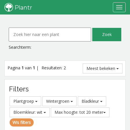
Plantr
Toggl
navig
Searchterm:
Pagina
1
van
1
|
Resultaten: 2
Meest bekeken
Filters
Plantgroep
Wintergroen
Bladkleur
Bloemkleur: wit
Max hoogte: tot 20 meter
Wis filters