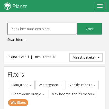
Plantr
Toggl
navig
Searchterm:
Pagina
1
van
1
|
Resultaten: 0
Meest bekeken
Filters
Plantgroep
Wintergroen
Bladkleur: bruin
Bloemkleur: oranje
Max hoogte: tot 20 meter
Wis filters