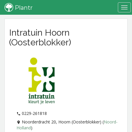
Plantr
Tog
Home
Bedrijven overzicht
Intratuin Hoorn (Oosterblokker)
navi
Intratuin Hoorn
(Oosterblokker)
0229-261818
Noorderdracht 20, Hoorn (Oosterblokker) (
Noord-
Holland
)