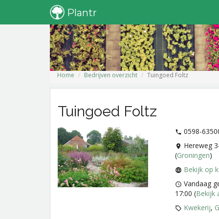
Plantr
Home
Bedrijven overzicht
Tuingoed Foltz
Tuingoed Foltz
0598-6350
Hereweg 3
(
Groningen
)
Bekijk op k
Vandaag ge
17:00
(
Bekijk 
Kwekerij
,
G