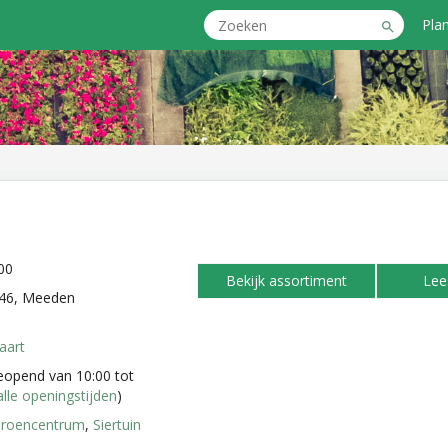
Pla
00
Bekijk assortiment
Lee
46, Meeden
aart
opend van 10:00 tot
alle openingstijden
)
roencentrum
,
Siertuin