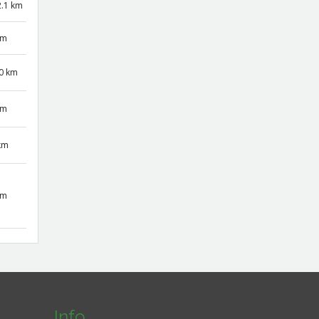
2.1 km
km
0 km
km
 km
km
Info