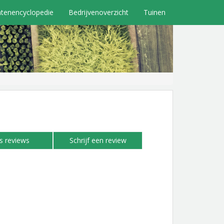
ntenencyclopedie
Bedrijvenoverzicht
Tuinen
s reviews
Schrijf een review