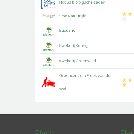
Flobus biologische zaden
Smit Natuurlijk!
Buxushof
Kwekerij Koning
Kwekerij Groenwold
Groencentrum Freek van der
Wal
Plantr
Pla